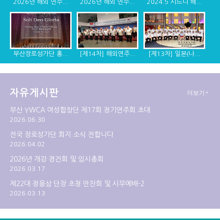
2026년 해외 연주...
2026년 해외 연주...
2024.5 시드니 해...
부산장로성가단 홍...
[제14차] 해외연주...
[제13차] 일본(나...
자유게시판
더보기+
[제12차] 2014년 ...
[제11차] 미국 디...
[제10차] 캐나다, ...
부산 YWCA 여성합창단 제17회 정기연주회 초대
2026.06.30
전국 장로성가단 회지 소식 전합니다
2026.04.02
2026년 개강 경건회 및 임시총회
2026.03.17
제22대 정용삼 단장 초청 만찬회 및 시무예배-2
2026.03.13