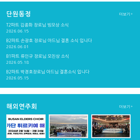
단원동정
더보기+
구포교회 연주
창단30주년기념 순...
창단 30주년기념 만찬
T2파트 김종화 장로님 빙모상 소식
2026.06.15
B2파트 손광호 장로님 아드님 결혼 소식 입니다
2026.06.01
창단 30주년 기념 ...
B1파트 류인규 장로님 모친상 소식
2026.05.18
B2파트 박경호장로님 아드님 결혼소식 입니다
2026.05.15
해외연주회
더보기+