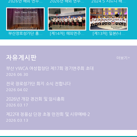
2026년 해외 연주...
2026년 해외 연주...
2024.5 시드니 해...
부산장로성가단 홍...
[제14차] 해외연주...
[제13차] 일본(나...
자유게시판
더보기+
[제12차] 2014년 ...
[제11차] 미국 디...
[제10차] 캐나다, ...
부산 YWCA 여성합창단 제17회 정기연주회 초대
2026.06.30
전국 장로성가단 회지 소식 전합니다
2026.04.02
2026년 개강 경건회 및 임시총회
2026.03.17
제22대 정용삼 단장 초청 만찬회 및 시무예배-2
2026.03.13