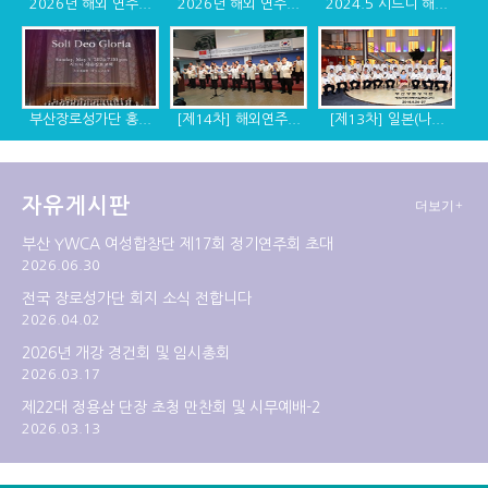
2026년 해외 연주...
2026년 해외 연주...
2024.5 시드니 해...
부산장로성가단 홍...
[제14차] 해외연주...
[제13차] 일본(나...
자유게시판
더보기+
[제12차] 2014년 ...
[제11차] 미국 디...
[제10차] 캐나다, ...
부산 YWCA 여성합창단 제17회 정기연주회 초대
2026.06.30
전국 장로성가단 회지 소식 전합니다
2026.04.02
2026년 개강 경건회 및 임시총회
2026.03.17
제22대 정용삼 단장 초청 만찬회 및 시무예배-2
2026.03.13