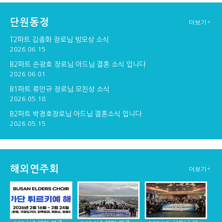
단원동정
더보기+
구포교회 연주
창단30주년기념 순...
창단 30주년기념 만찬
T2파트 김종화 장로님 빙모상 소식
2026.06.15
B2파트 손광호 장로님 아드님 결혼 소식 입니다
2026.06.01
창단 30주년 기념 ...
B1파트 류인규 장로님 모친상 소식
2026.05.18
B2파트 박경호장로님 아드님 결혼소식 입니다
2026.05.15
해외연주회
더보기+