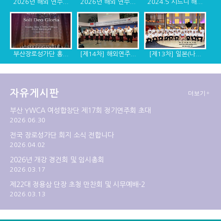
2026년 해외 연주...
2026년 해외 연주...
2024.5 시드니 해...
부산장로성가단 홍...
[제14차] 해외연주...
[제13차] 일본(나...
자유게시판
더보기+
[제12차] 2014년 ...
[제11차] 미국 디...
[제10차] 캐나다, ...
부산 YWCA 여성합창단 제17회 정기연주회 초대
2026.06.30
전국 장로성가단 회지 소식 전합니다
2026.04.02
2026년 개강 경건회 및 임시총회
2026.03.17
제22대 정용삼 단장 초청 만찬회 및 시무예배-2
2026.03.13