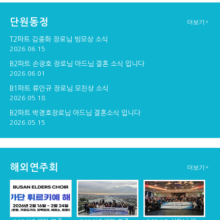
단원동정
더보기+
구포교회 연주
창단30주년기념 순...
창단 30주년기념 만찬
T2파트 김종화 장로님 빙모상 소식
2026.06.15
B2파트 손광호 장로님 아드님 결혼 소식 입니다
2026.06.01
창단 30주년 기념 ...
B1파트 류인규 장로님 모친상 소식
2026.05.18
B2파트 박경호장로님 아드님 결혼소식 입니다
2026.05.15
해외연주회
더보기+