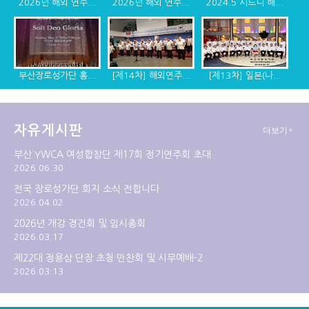
2026년 해외 연주...
2026년 해외 연주...
2024.5 시드니 해...
부산장로성가단 홍...
[제14차] 해외연주...
[제13차] 일본(나...
자유게시판
더보기+
[제12차] 2014년 ...
[제11차] 미국 디...
[제10차] 캐나다, ...
부산 YWCA 여성합창단 제17회 정기연주회 초대
2026.06.30
전국 장로성가단 회지 소식 전합니다
2026.04.02
2026년 개강 경건회 및 임시총회
2026.03.17
제22대 정용삼 단장 초청 만찬회 및 시무예배-2
2026.03.13