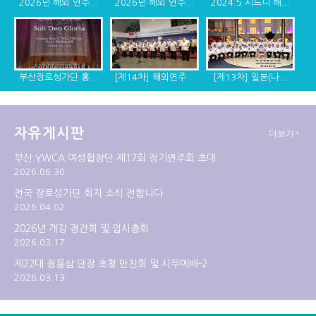
2026년 해외 연주...
2026년 해외 연주...
2024.5 시드니 해...
부산장로성가단 홍...
[제14차] 해외연주...
[제13차] 일본(나...
자유게시판
더보기+
[제12차] 2014년 ...
[제11차] 미국 디...
[제10차] 캐나다, ...
부산 YWCA 여성합창단 제17회 정기연주회 초대
2026.06.30
전국 장로성가단 회지 소식 전합니다
2026.04.02
2026년 개강 경건회 및 임시총회
2026.03.17
제22대 정용삼 단장 초청 만찬회 및 시무예배-2
2026.03.13