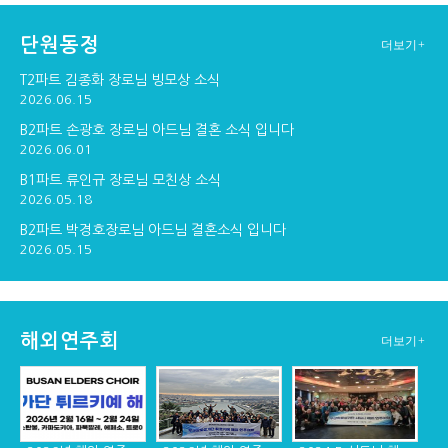
단원동정
더보기+
구포교회 연주
창단30주년기념 순...
창단 30주년기념 만찬
T2파트 김종화 장로님 빙모상 소식
2026.06.15
B2파트 손광호 장로님 아드님 결혼 소식 입니다
2026.06.01
창단 30주년 기념 ...
B1파트 류인규 장로님 모친상 소식
2026.05.18
B2파트 박경호장로님 아드님 결혼소식 입니다
2026.05.15
해외연주회
더보기+