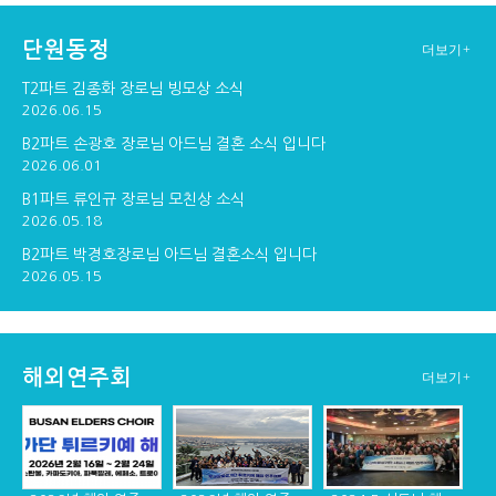
단원동정
더보기+
구포교회 연주
창단30주년기념 순...
창단 30주년기념 만찬
T2파트 김종화 장로님 빙모상 소식
2026.06.15
B2파트 손광호 장로님 아드님 결혼 소식 입니다
2026.06.01
창단 30주년 기념 ...
B1파트 류인규 장로님 모친상 소식
2026.05.18
B2파트 박경호장로님 아드님 결혼소식 입니다
2026.05.15
해외연주회
더보기+