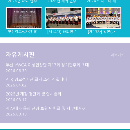
2026년 해외 연주...
2026년 해외 연주...
2024.5 시드니 해...
부산장로성가단 홍...
[제14차] 해외연주...
[제13차] 일본(나...
자유게시판
더보기+
[제12차] 2014년 ...
[제11차] 미국 디...
[제10차] 캐나다, ...
부산 YWCA 여성합창단 제17회 정기연주회 초대
2026.06.30
전국 장로성가단 회지 소식 전합니다
2026.04.02
2026년 개강 경건회 및 임시총회
2026.03.17
제22대 정용삼 단장 초청 만찬회 및 시무예배-2
2026.03.13