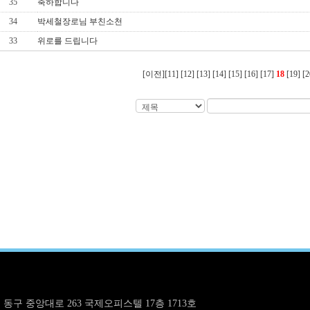
35
축하합니다
34
박세철장로님 부친소천
33
위로를 드립니다
[이전]
[11]
[12]
[13]
[14]
[15]
[16]
[17]
18
[19]
[2
구 중앙대로 263 국제오피스텔 17층 1713호