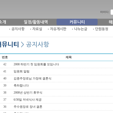
아이디:
소개
일정/활동내역
커뮤니티
해
•공지사항
•자료실
•자유게시판
•나누는글
•단원동정
커뮤니티
> 공지사항
번호
제목
42
2008 하반기 첫 임원회를 모임니다
41
임원회 알림
40
김종주장로님 가정에 결혼식
39
축하합니다
38
2008년 상반기 휴무식
37
6/30일 저녁식사 제공
36
주수원장로 장녀 결혼