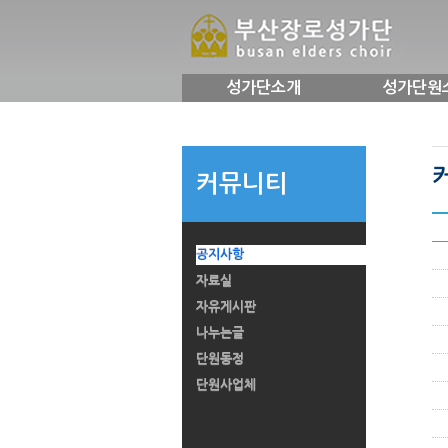
성가단소개
성가단원
커뮤니티
공지사항
자료실
자유게시판
나누는글
단원동정
단원사업체