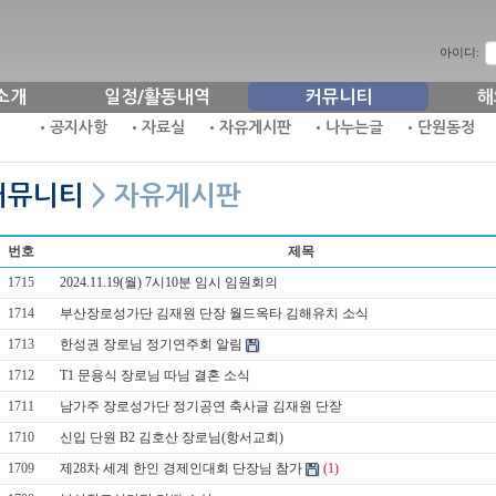
아이디:
소개
일정/활동내역
커뮤니티
해
•공지사항
•자료실
•자유게시판
•나누는글
•단원동정
커뮤니티
> 자유게시판
번호
제목
1715
2024.11.19(월) 7시10분 임시 임원회의
1714
부산장로성가단 김재원 단장 월드옥타 김해유치 소식
1713
한성권 장로님 정기연주회 알림
1712
T1 문용식 장로님 따님 결혼 소식
1711
남가주 장로성가단 정기공연 축사글 김재원 단잗
1710
신입 단원 B2 김호산 장로님(항서교회)
1709
제28차 세계 한인 경제인대회 단장님 참가
(1)