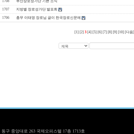
1708
부산장로성가단 기쁜 소식
1707
지방별 장로성가단 발표회
1706
총무 이태영 장로님 글이 한국장로신문에
[1]
[2]
3
[4]
[5]
[6]
[7]
[8]
[9]
[10]
[다음
구 중앙대로 263 국제오피스텔 17층 1713호