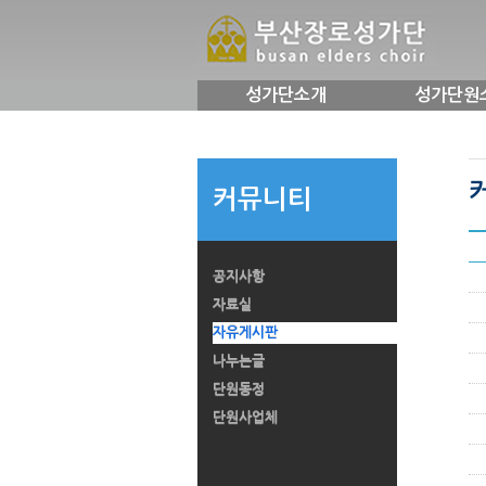
성가단소개
성가단원
커뮤니티
공지사항
자료실
자유게시판
나누는글
단원동정
단원사업체