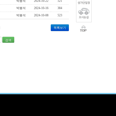
박봉석
2024-10-22
521
박봉석
2024-10-16
384
박봉석
2024-10-08
523
]
목록보기
검색